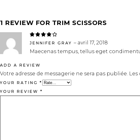
1 REVIEW FOR
TRIM SCISSORS
Rated
4
out
–
avril 17, 2018
of 5
JENNIFER GRAY
Maecenas tempus, tellus eget condiment
ADD A REVIEW
Votre adresse de messagerie ne sera pas publiée.
Les
YOUR RATING
*
YOUR REVIEW
*