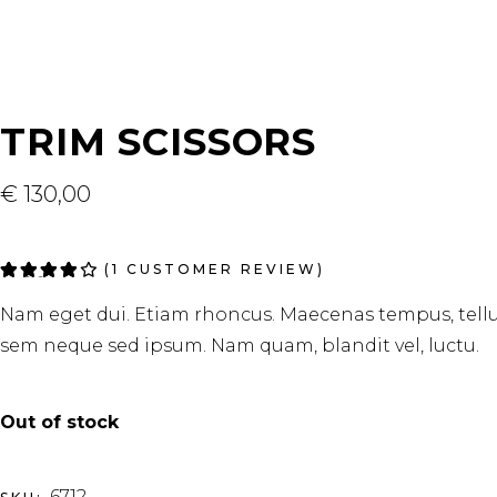
TRIM SCISSORS
€
130,00
Rated
1
(
1
CUSTOMER REVIEW)
4.00
out
Nam eget dui. Etiam rhoncus. Maecenas tempus, tell
of 5
based
sem neque sed ipsum. Nam quam, blandit vel, luctu.
on
customer
rating
Out of stock
6712