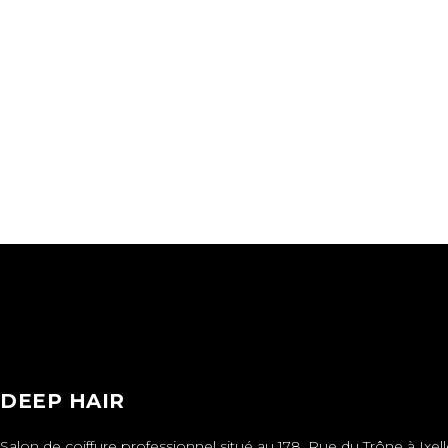
DEEP HAIR
Salon de coiffure professionnel situé au 178, Rue du Trône à Ixell