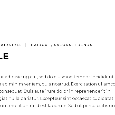
HAIRSTYLE
HAIRCUT
,
SALONS
,
TRENDS
LE
r adipisicing elit, sed do eiusmod tempor incididunt 
m ad minim veniam, quis nostrud. Exercitation ullamc
consequat. Duis aute irure dolor in reprehenderit in
ugiat nulla pariatur. Excepteur sint occaecat cupidata
erunt mollit anim id est laborum. Sed ut perspiciatis u