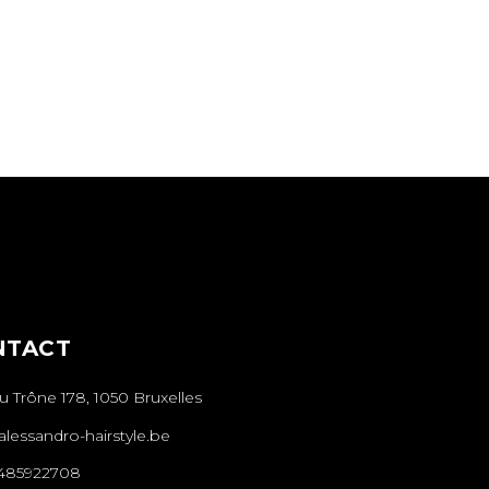
NTACT
 Trône 178, 1050 Bruxelles
lessandro-hairstyle.be
485922708