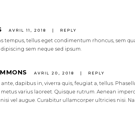
S
AVRIL 11, 2018
REPLY
s tempus, tellus eget condimentum rhoncus, sem q
 adipiscing sem neque sed ipsum.
SIMMONS
AVRIL 20, 2018
REPLY
nte, dapibus in, viverra quis, feugiat a, tellus. Phasell
ut metus varius laoreet. Quisque rutrum. Aenean imperd
 nisi vel augue. Curabitur ullamcorper ultricies nisi. N