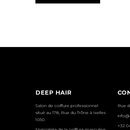
DEEP HAIR
CO
Salon de coiffure professionnel
Rue du
situé au 178, Rue du Trône à Ixelles
info@a
1050.
+32 0
Spécialiste de la coiffure masculine