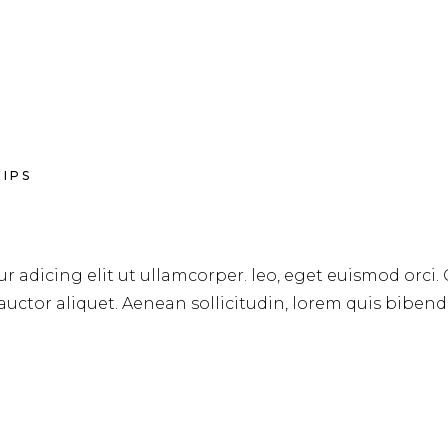
TIPS
r adicing elit ut ullamcorper. leo, eget euismod orci.
 auctor aliquet. Aenean sollicitudin, lorem quis biben