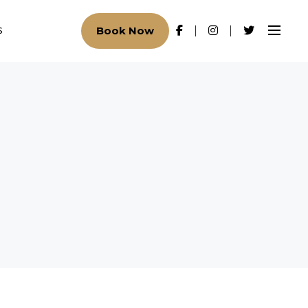
Book Now
S