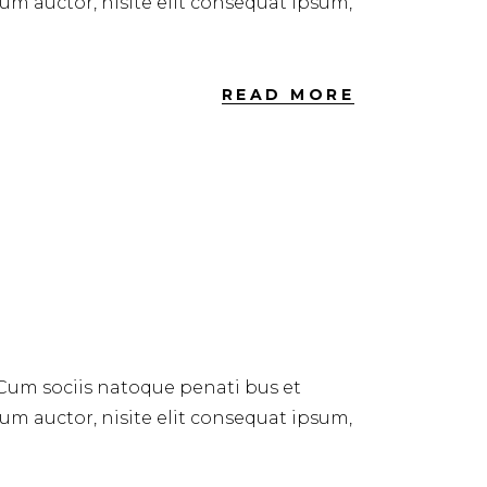
dum auctor, nisite elit consequat ipsum,
READ MORE
 Cum sociis natoque penati bus et
dum auctor, nisite elit consequat ipsum,