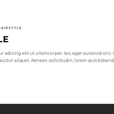
HAIRSTYLE
LE
r adicing elit ut ullamcorper. leo, eget euismod orci.
 auctor aliquet. Aenean sollicitudin, lorem quis biben