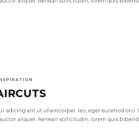
 auctor aliquet. Aenean sollicitudin, lorem quis biben
INSPIRATION
AIRCUTS
r adicing elit ut ullamcorper. leo, eget euismod orci.
 auctor aliquet. Aenean sollicitudin, lorem quis biben