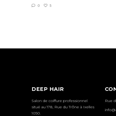
0
5
DEEP HAIR
CO
Salon de coiffure professionnel
Rue du
situé au 178, Rue du Trône à Ixelles
info@a
1050.