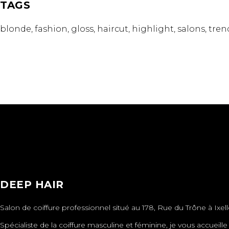
TAGS
blonde
fashion
gloss
haircut
highlight
salons
tren
DEEP HAIR
Salon de coiffure professionnel situé au 178, Rue du Trône à Ixell
Spécialiste de la coiffure masculine et féminine, je vous accueil