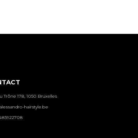
NTACT
 Trône 178, 1050 Bruxelles
lessandro-hairstyle.be
485922708