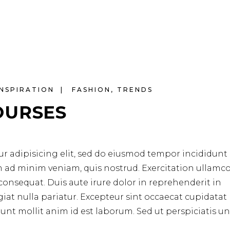
INSPIRATION
FASHION
,
TRENDS
OURSES
r adipisicing elit, sed do eiusmod tempor incididunt 
m ad minim veniam, quis nostrud. Exercitation ullamc
consequat. Duis aute irure dolor in reprehenderit in
ugiat nulla pariatur. Excepteur sint occaecat cupidata
erunt mollit anim id est laborum. Sed ut perspiciatis u