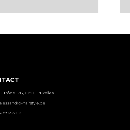
NTACT
 Trône 178, 1050 Bruxelles
lessandro-hairstyle.be
485922708