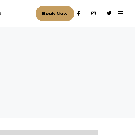
Book Now
S