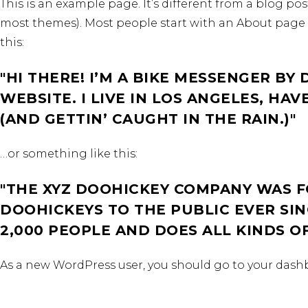
This is an example page. It’s different from a blog pos
most themes). Most people start with an About page th
this:
HI THERE! I’M A BIKE MESSENGER BY 
WEBSITE. I LIVE IN LOS ANGELES, HA
(AND GETTIN’ CAUGHT IN THE RAIN.)
…or something like this:
THE XYZ DOOHICKEY COMPANY WAS FO
DOOHICKEYS TO THE PUBLIC EVER SIN
2,000 PEOPLE AND DOES ALL KINDS 
As a new WordPress user, you should go to
your dash